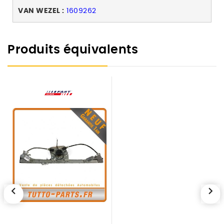
VAN WEZEL :
1609262
Produits équivalents
chevron_left
chevron_right