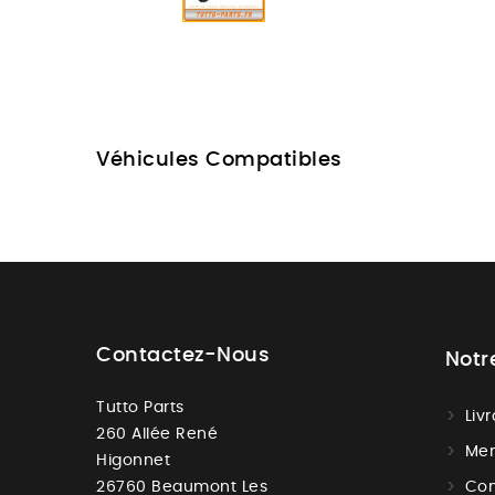
Véhicules Compatibles
Contactez-Nous
Notr
Tutto Parts
Liv
260 Allée René
Men
Higonnet
26760 Beaumont Les
Con