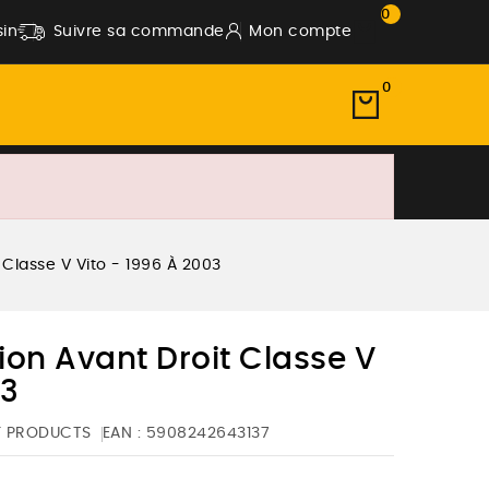
0
in
Suivre sa commande
Mon compte
0
Classe V Vito - 1996 À 2003
on Avant Droit Classe V
03
F PRODUCTS
EAN :
5908242643137